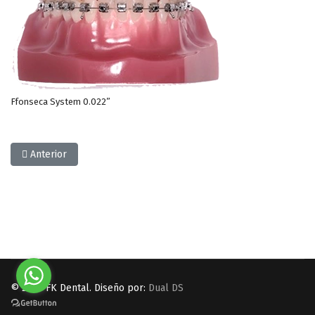
Ffonseca System 0.022”
Artículo anterior: Arcos Ortodonticos
Anterior
© 2026 FK Dental. Diseño por:
Dual DS