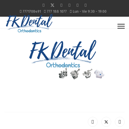
7771708491
777 188 1077
Lun - Vie 9:30 - 19:00